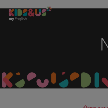
N
¡Únete a nu