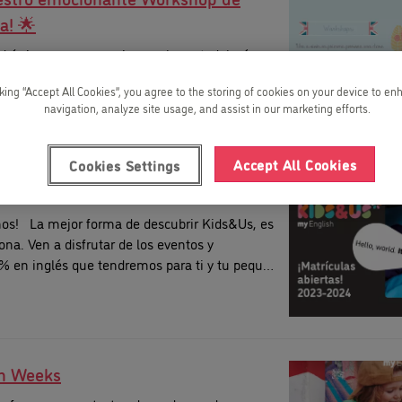
a! 🌟
d única para sumergirse en la metodología
 20 de abril. Es ¡Gratis! Para nuestros
cking “Accept All Cookies”, you agree to the storing of cookies on your device to en
os y sus papás.
navigation, analyze site usage, and assist in our marketing efforts.
Accept All Cookies
Cookies Settings
 It's me!
nos! La mejor forma de descubrir Kids&Us, es
ona. Ven a disfrutar de los eventos y
% en inglés que tendremos para ti y tu peque
julio. Puedes registrarte a partir de hoy a
&Us"
n Weeks