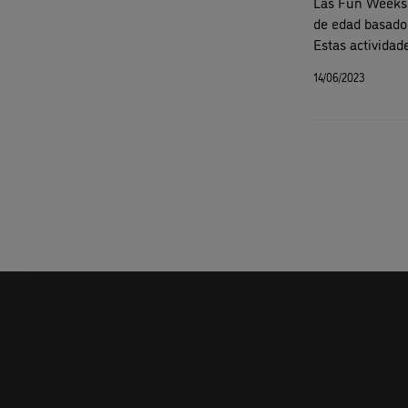
Las Fun Weeks 
de edad basado 
Estas actividad
contacto en ing
14/06/2023
vacaciones.