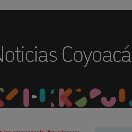
oticias Coyoac
estro emocionante Workshop de