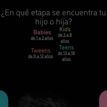
¿En qué etapa se encuentra tu
hijo o hija?
Kids
Babies
de 3 a 8
de 1 a 2 años
años
Teens
Tweens
de 13 a 18
de 9 a 12 años
años