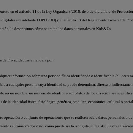
puesto en el artículo 11 de la Ley Orgánica 3/2018, de 5 de diciembre, de Protecció
os digitales (en adelante LOPDGDD) y el artículo 13 del Reglamento General de Pro
ción, le describimos cómo se tratan los datos personales en Kids&Us.
ca de Privacidad, se entenderá por:
alquier información sobre una persona física identificada o identificable (el interes
cable a cualquier persona cuya identidad se puede determinar, directa o indirectamen
de ser un nombre, un número de identificación, datos de localización, un identific
 de la identidad física, fisiológica, genética, psíquica, económica, cultural o socia
ier operación o conjunto de operaciones que se realicen sobre datos personales o d
ientos automatizados o no, como puede ser la recogida, el registro, la organización,