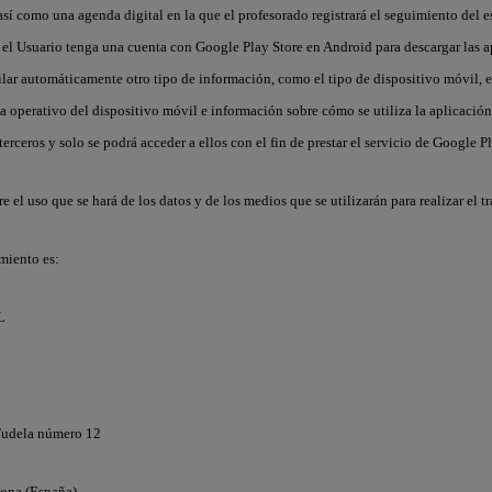
así como una agenda digital en la que el profesorado registrará el seguimiento del e
 el Usuario tenga una cuenta con Google Play Store en Android para descargar las a
lar automáticamente otro tipo de información, como el tipo de dispositivo móvil, el
ma operativo del dispositivo móvil e información sobre cómo se utiliza la aplicación
rceros y solo se podrá acceder a ellos con el fin de prestar el servicio de Google Pl
e el uso que se hará de los datos y de los medios que se utilizarán para realizar el 
amiento es:
L
Tudela número 12
lona (España)