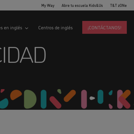
My Way
Abre tu escuela Kids&Us
T&T zONe
es en inglés
Centros de inglés
¡CONTÁCTANOS!
CIDAD