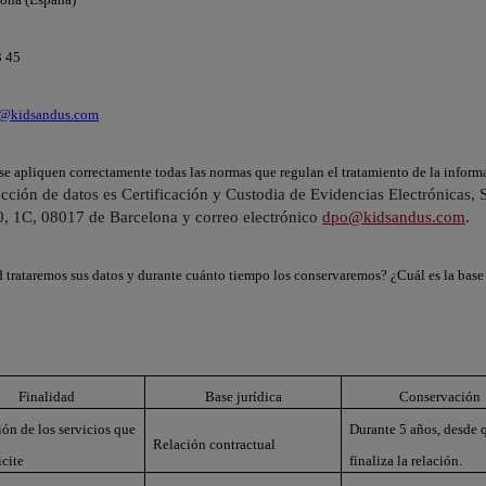
3 45
o@kidsandus.com
 se apliquen correctamente todas las normas que regulan el tratamiento de la info
cción de datos es Certificación y Custodia de Evidencias Electrónicas, 
0, 1C, 08017 de Barcelona y correo electrónico
dpo@kidsandus.com
.
d trataremos sus datos y durante cuánto tiempo los conservaremos? ¿Cuál es la base 
Finalidad
Base jurídica
Conservación
ión de los servicios que
Durante 5 años, desde 
Relación contractual
icite
finaliza la relación.