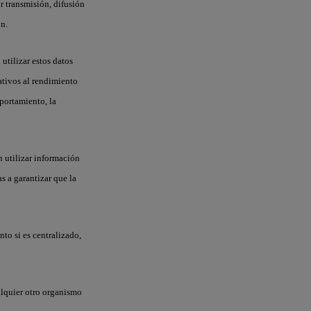
or transmisión, difusión
ón.
utilizar estos datos
ativos al rendimiento
mportamiento, la
n utilizar información
s a garantizar que la
nto si es centralizado,
ualquier otro organismo