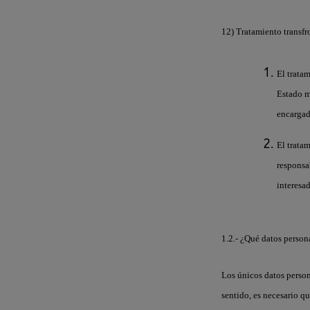
12) Tratamiento transfr
El trata
Estado m
encargad
El trata
responsa
interesa
1.2.- ¿Qué datos person
Los únicos datos person
sentido, es necesario q