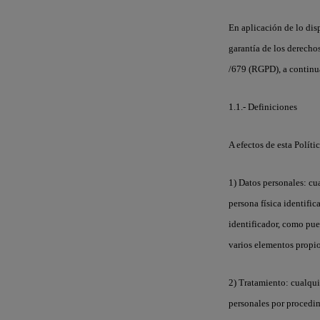
En aplicación de lo dis
garantía de los derech
/679 (RGPD), a continua
1.1.- Definiciones
A efectos de esta Políti
1) Datos personales
: cu
persona física identifi
identificador, como pue
varios elementos propios
2) Tratamiento
: cualqu
personales por procedim