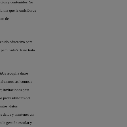
vicios y contenidos. Se
 forma que la omisión de
tos de
tenido educativo para
), pero Kids&Us no trata
s&Us recopila datos
 alumnos, así como, a
; invitaciones para
os padres/tutores del
entos; datos
los datos y mantener un
 la gestión escolar y