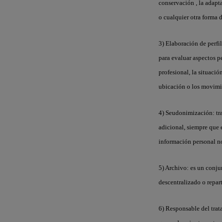
conservación , la adapta
o cualquier otra forma 
3) Elaboración de perfi
para evaluar aspectos pe
profesional, la situació
ubicación o los movimi
4) Seudonimización
: t
adicional, siempre que 
información personal no 
5) Archivo
: es un conju
descentralizado o repar
6) Responsable del tra