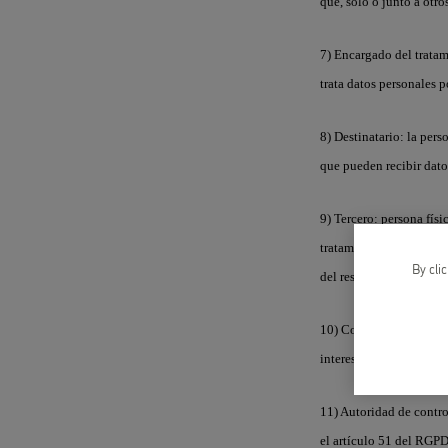
que, solo o junto a otro
7) Encargado del trata
trata datos personales p
8) Destinatario
: la per
que pueden recibir dato
9) Tercero
: persona físi
tratamiento, del encarga
By cli
del responsable o del e
10) Consentimiento del
interesado acepta, media
11) Autoridad de contro
el artículo 51 del RGPD