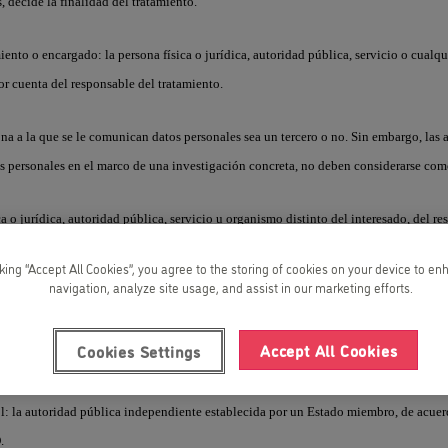
s, decide la finalidad del tratamiento.
miento o encargado
: la persona física o jurídica, autoridad pública, servicio o cual
or cuenta del responsable del tratamiento.
sona a la que se le comunican datos personales sea un tercero o no. Sin embargo, las
s personales en el marco de una investigación concreta, no deben considerarse como
ca o jurídica, autoridad pública, servicio u organismo distinto del interesado, del r
do del tratamiento y de las personas autorizadas para tratar los datos personales baj
cking “Accept All Cookies”, you agree to the storing of cookies on your device to en
ncargado.
navigation, analyze site usage, and assist in our marketing efforts.
 interesado
: cualquier manifestación de voluntad libre, específica, informada e ine
Accept All Cookies
Cookies Settings
nte declaración o acción afirmativa clara, el tratamiento de datos personales que le
l
: la autoridad pública independiente establecida por un Estado miembro, de acuer
.