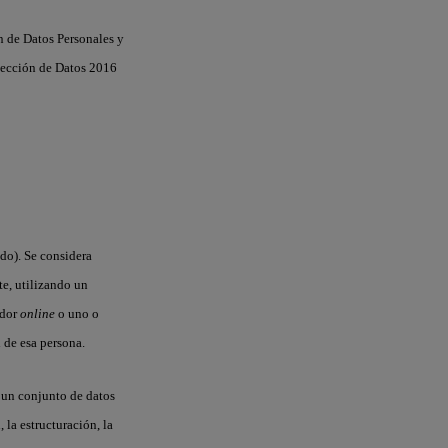
n de Datos Personales y
tección de Datos 2016
ado). Se considera
te, utilizando un
ador
online
o uno o
l de esa persona.
e un conjunto de datos
 la estructuración, la