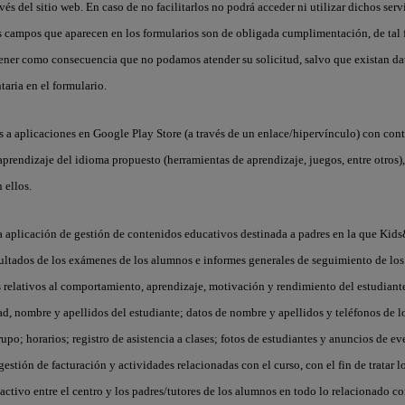
avés del sitio web. En caso de no facilitarlos no podrá acceder ni utilizar dichos ser
s campos que aparecen en los formularios son de obligada cumplimentación, de tal
tener como consecuencia que no podamos atender su solicitud, salvo que existan da
aria en el formulario.
 a aplicaciones en Google Play Store (a través de un enlace/hipervínculo) con con
y aprendizaje del idioma propuesto (herramientas de aprendizaje, juegos, entre otros
 ellos.
na aplicación de gestión de contenidos educativos destinada a padres en la que Kid
sultados de los exámenes de los alumnos e informes generales de seguimiento de los
relativos al comportamiento, aprendizaje, motivación y rendimiento del estudiante
dad, nombre y apellidos del estudiante; datos de nombre y apellidos y teléfonos de l
rupo; horarios; registro de asistencia a clases; fotos de estudiantes y anuncios de ev
gestión de facturación y actividades relacionadas con el curso, con el fin de tratar 
ctivo entre el centro y los padres/tutores de los alumnos en todo lo relacionado con