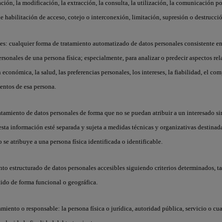
ción, la modificación, la extracción, la consulta, la utilización, la comunicación p
de habilitación de acceso, cotejo o interconexión, limitación, supresión o destrucci
les
: cualquier forma de tratamiento automatizado de datos personales consistente en 
rsonales de una persona física; especialmente, para analizar o predecir aspectos rel
n económica, la salud, las preferencias personales, los intereses, la fiabilidad, el co
entos de esa persona.
ratamiento de datos personales de forma que no se puedan atribuir a un interesado si
esta información esté separada y sujeta a medidas técnicas y organizativas destinada
se atribuye a una persona física identificada o identificable.
nto estructurado de datos personales accesibles siguiendo criterios determinados, ta
tido de forma funcional o geográfica.
tamiento o responsable
: la persona física o jurídica, autoridad pública, servicio o c