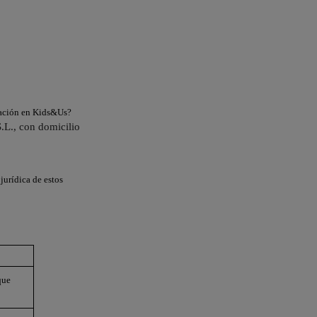
rmación en Kids&Us?
S.L., con domicilio
jurídica de estos
que