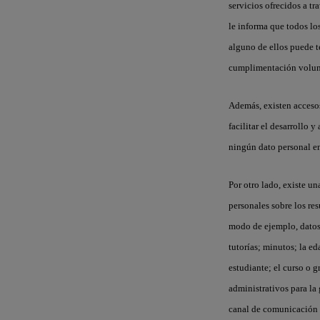
servicios ofrecidos a tr
le informa que todos lo
alguno de ellos puede 
cumplimentación volunt
Además, existen accesos
facilitar el desarrollo 
ningún dato personal en
Por otro lado, existe u
personales sobre los re
modo de ejemplo, datos 
tutorías; minutos; la e
estudiante; el curso o g
administrativos para la 
canal de comunicación a