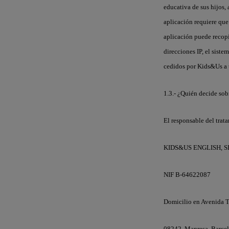
educativa de sus hijos, 
aplicación requiere que
aplicación puede recopi
direcciones IP, el siste
cedidos por Kids&Us a te
1.3.- ¿Quién decide sobr
El responsable del trat
KIDS&US ENGLISH, S
NIF B-64622087
Domicilio en Avenida 
08242, Manresa, Barce