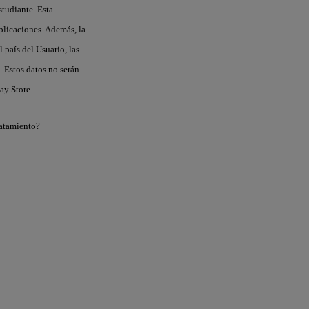
studiante. Esta
plicaciones. Además, la
 país del Usuario, las
. Estos datos no serán
ay Store.
tratamiento?