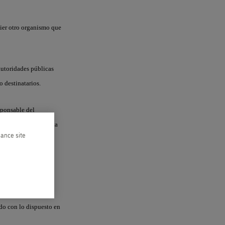
quier otro organismo que
 autoridades públicas
 destinatarios.
esponsable del
o la autoridad directa
hance site
quívoca por la que el
 afectan.
do con lo dispuesto en