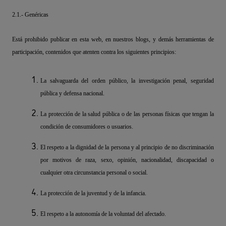
2.1.- Genéricas
Está prohibido publicar en esta web, en nuestros blogs, y demás herramientas de
participación, contenidos que atenten contra los siguientes principios:
La salvaguarda del orden público, la investigación penal, seguridad
pública y defensa nacional.
La protección de la salud pública o de las personas físicas que tengan la
condición de consumidores o usuarios.
El respeto a la dignidad de la persona y al principio de no discriminación
por motivos de raza, sexo, opinión, nacionalidad, discapacidad o
cualquier otra circunstancia personal o social.
La protección de la juventud y de la infancia.
El respeto a la autonomía de la voluntad del afectado.