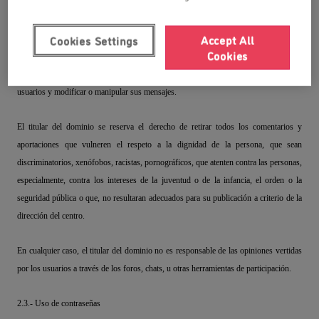
sus proveedores o de terceras personas, introducir o difundir en la red virus
informáticos o cualesquiera otros sistemas físicos o lógicos que sean susceptibles de
Accept All
Cookies Settings
provocar daños.
Cookies
Intentar acceder y, en su caso, utilizar las cuentas de correo electrónico de otros
usuarios y modificar o manipular sus mensajes.
El titular del dominio se reserva el derecho de retirar todos los comentarios y
aportaciones que vulneren el respeto a la dignidad de la persona, que sean
discriminatorios, xenófobos, racistas, pornográficos, que atenten contra las personas,
especialmente, contra los intereses de la juventud o de la infancia, el orden o la
seguridad pública o que, no resultaran adecuados para su publicación a criterio de la
dirección del centro.
En cualquier caso, el titular del dominio no es responsable de las opiniones vertidas
por los usuarios a través de los foros, chats, u otras herramientas de participación.
2.3.- Uso de contraseñas