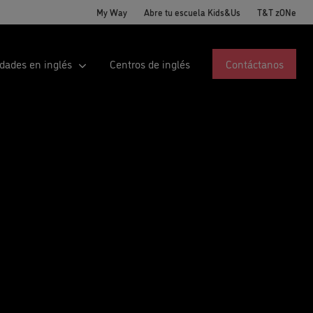
My Way
Abre tu escuela Kids&Us
T&T zONe
idades en inglés
Centros de inglés
Contáctanos