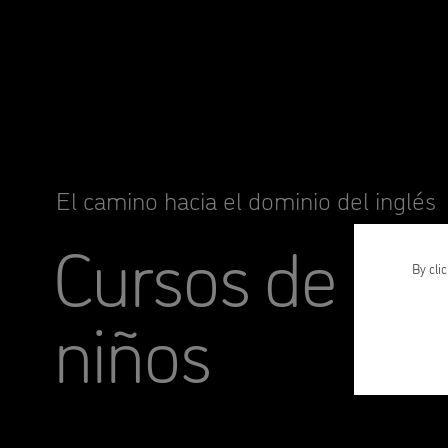
El camino hacia el dominio del inglés
Cursos de ing
By cli
niños