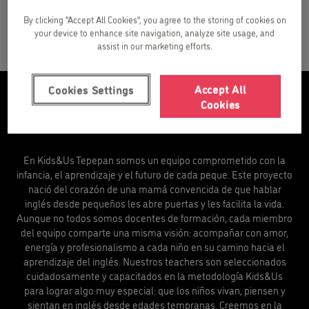
By clicking “Accept All Cookies”, you agree to the storing of cookies on
your device to enhance site navigation, analyze site usage, and
assist in our marketing efforts.
Accept All
Cookies Settings
Cookies
Nuestro equipo
En Kids&Us Tepepan somos un equipo comprometido con la
infancia, el aprendizaje y el futuro de cada peque. Este proyecto
nació del corazón de una mamá convencida de que hablar
inglés desde pequeños les abre puertas y les facilita la vida.
Aunque no todos somos docentes de formación, cada miembro
del equipo comparte una misma visión: acompañar con amor,
energía y profesionalismo a cada niño en su camino hacia el
aprendizaje del inglés. Nuestros teachers son seleccionados
cuidadosamente y capacitados en la metodología Kids&Us
para lograr algo muy especial: que los niños vivan, piensen y
sientan en inglés desde edades tempranas. Creemos en la