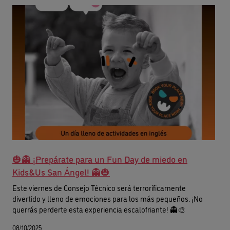
🎃👻 ¡Prepárate para un Fun Day de miedo en
Kids&Us San Ángel! 👻🎃
Este viernes de Consejo Técnico será terroríficamente
divertido y lleno de emociones para los más pequeños. ¡No
querrás perderte esta experiencia escalofriante! 👻🎨
08/10/2025