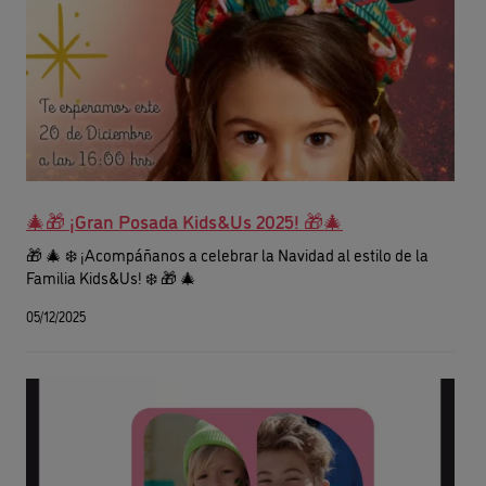
🎄🎁 ¡Gran Posada Kids&Us 2025! 🎁🎄
🎁 🎄 ❄️ ¡Acompáñanos a celebrar la Navidad al estilo de la
Familia Kids&Us! ❄️ 🎁 🎄
05/12/2025