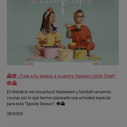
👻🎃 ¡Trae a tu peque a nuestro Spooky Little Chef!
🎃👻
En Kids&Us nos encanta el Halloween y también amamos
cocinar, por lo que hemos planeado una actividad especial
para esta "Spooky Season". 🎃👻
08/10/2025