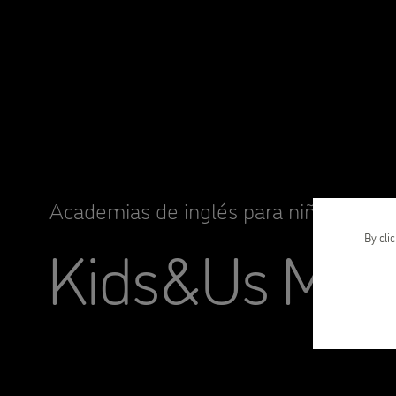
Academias de inglés para niños y niña
Kids&Us Met
By cli