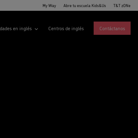
My Way
Abre tu escuela Kids&Us
T&T zONe
idades en inglés
Centros de inglés
Contáctanos