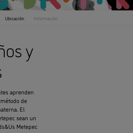
Ubicación
Información
ños y
s
entes aprenden
r método de
aterna. El
etepec sean un
Kids&Us Metepec