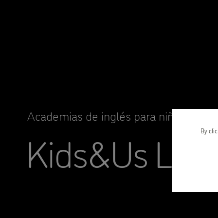
Academias de inglés para niños y niña
Kids&Us Lind
By cli