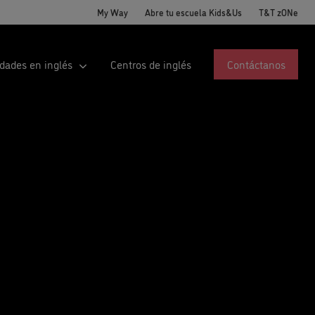
My Way
Abre tu escuela Kids&Us
T&T zONe
idades en inglés
Centros de inglés
Contáctanos