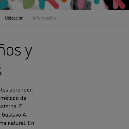
Ubicación
Información
ños y
s
entes aprenden
r método de
aterna. El
 Gustavo A.
ma natural. En