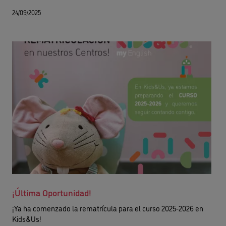
materna. El proceso se adapta a la edad y nivel de desarrollo
24/09/2025
de los estudiantes, permitiendo que adquieran el inglés de
manera efectiva y gradual.
¡Última Oportunidad!
¡Ya ha comenzado la rematrícula para el curso 2025-2026 en
Kids&Us!