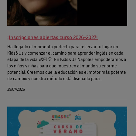
¡Inscripciones abiertas curso 2026-2027!
Ha llegado el momento perfecto para reservar tu lugar en
Kids&Us y comenzar el camino para aprender inglés en cada
etapa de la vida.👶🏻🎈 En Kids&Us Nápoles empoderamos a
los niños y niñas para que muestren al mundo su enorme
potencial. Creemos que la educación es el motor más potente
de cambio y nuestro método está diseñado para
acompañarlos en su desarrollo de forma natural y
29/07/2026
significativa.