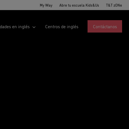
My Way
Abre tu escuela Kids&Us
T&T zONe
idades en inglés
Centros de inglés
Contáctanos