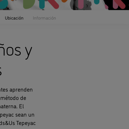
Ubicación
Información
ños y
s
entes aprenden
r método de
aterna. El
epeyac sean un
Kids&Us Tepeyac