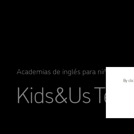
Academias de inglés para niños y niña
Kids&Us Tepe
By cli