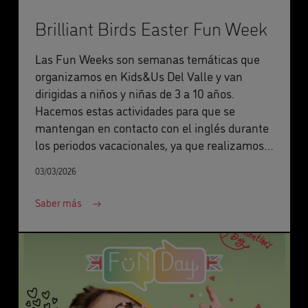
Brilliant Birds Easter Fun Week
Las Fun Weeks son semanas temáticas que
organizamos en Kids&Us Del Valle y van
dirigidas a niños y niñas de 3 a 10 años.
Hacemos estas actividades para que se
mantengan en contacto con el inglés durante
los periodos vacacionales, ya que realizamos
actividades que permiten a los niños y niñas
03/03/2026
divertirse mientras aprenden el idioma con el
método de aprendizaje de Kids&Us.
Saber más