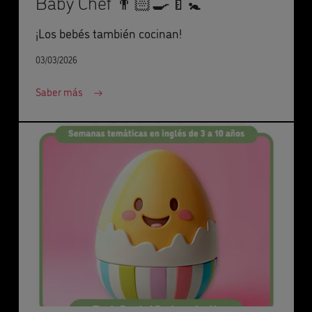
Baby Chef 👨🏻‍🍳🍼🚼
¡Los bebés también cocinan!
03/03/2026
Saber más