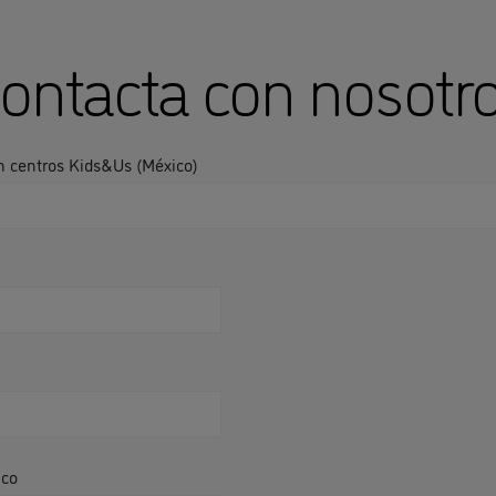
ontacta con nosotr
n centros Kids&Us (México)
ico