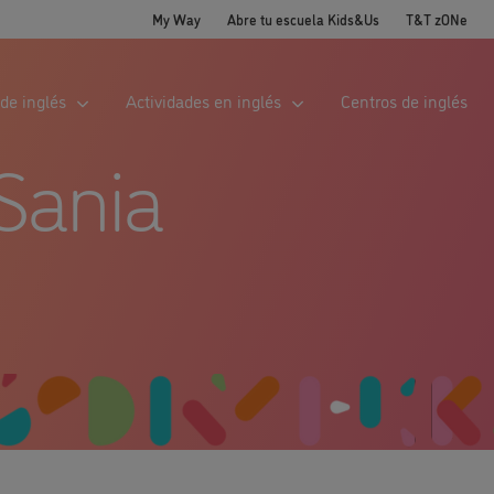
My Way
Abre tu escuela Kids&Us
T&T zONe
de inglés
Actividades en inglés
Centros de inglés
Sania