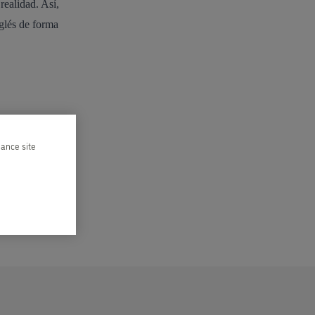
realidad. Así,
nglés de forma
hance site