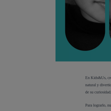
En Kids&Us, cre
natural y divert
de su curiosidad
Para lograrlo, n