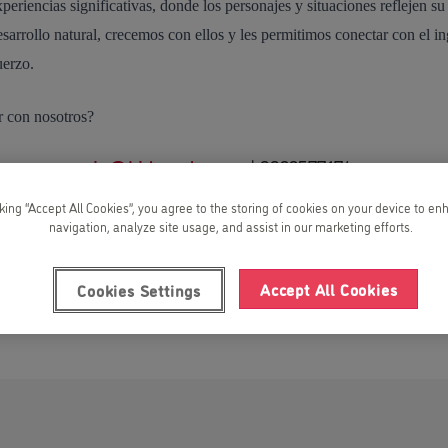
eriencias significativas, donde los personajes y situaciones reflejen su 
sarrollo natural, crecemos con ellos y les permitimos conectar con el i
fuerzo.
r con nosotros?
sania@kidsandus.mx
| 3322577174
sotros en:
cking “Accept All Cookies”, you agree to the storing of cookies on your device to en
navigation, analyze site usage, and assist in our marketing efforts.
Accept All Cookies
Cookies Settings