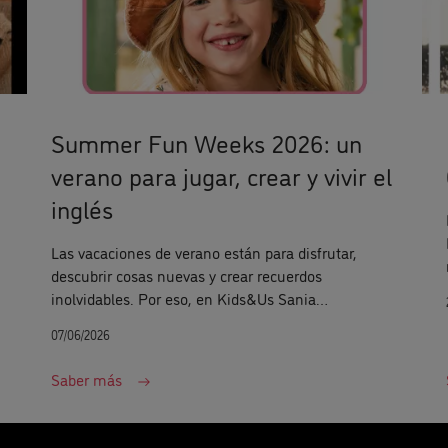
Summer Fun Weeks 2026: un
verano para jugar, crear y vivir el
inglés
Las vacaciones de verano están para disfrutar,
descubrir cosas nuevas y crear recuerdos
inolvidables. Por eso, en Kids&Us Sania
.
Guadalajara hemos preparado nuestras Summer
07/06/2026
Fun Weeks, unas semanas temáticas llenas de
actividades, juegos y experiencias en inglés para
Saber más
niños y niñas de 3 a 12 años.