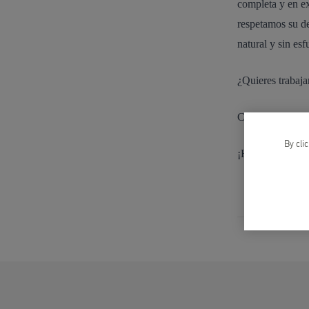
completa y en exp
respetamos su de
natural y sin es
¿Quieres trabaja
Contacta con no
By cli
¡Hasta pronto!