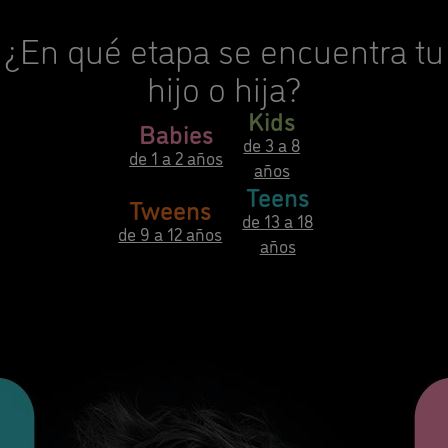
¿En qué etapa se encuentra tu
hijo o hija?
Kids
Babies
de 3 a 8
de 1 a 2 años
años
Teens
Tweens
de 13 a 18
de 9 a 12 años
años