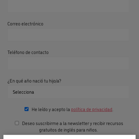
Correo electrónico
Teléfono de contacto
¿En qué año nació tu hijo/a?
He leído y acepto la
política de privacidad
.
Deseo suscribirme a la newsletter y recibir recursos
gratuitos de inglés para niños.