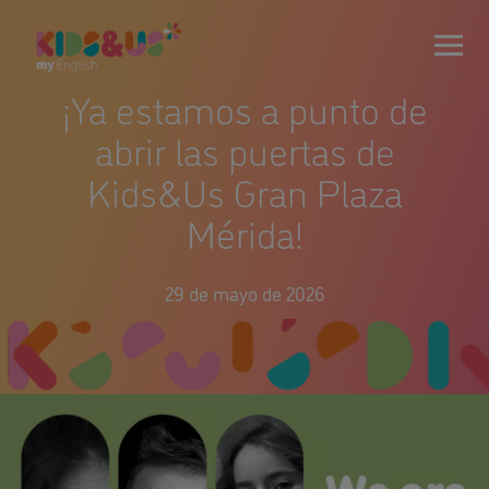
¡Ya estamos a punto de
abrir las puertas de
Kids&Us Gran Plaza
Mérida!
29 de mayo de 2026