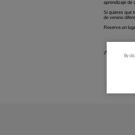
aprendizaje de 
Si quieres que t
de verano difer
Reserva un lugar
¡Nos vemos pro
By cli