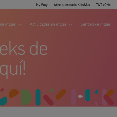
My Way
Abre tu escuela Kids&Us
T&T zONe
de inglés
Actividades en inglés
Centros de inglés
eks de
quí!