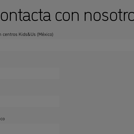
ontacta con nosotr
n centros Kids&Us (México)
ico