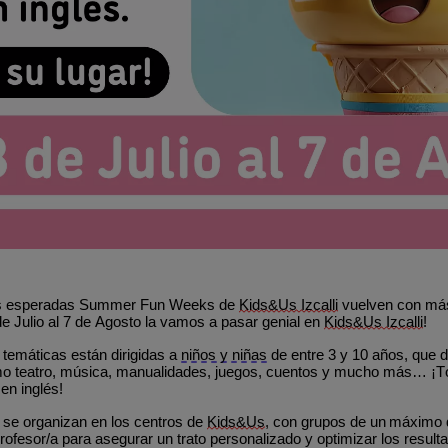
as esperadas Summer
Fun Weeks de
Kids&Us Izcalli
vuelven con más
de Julio al 7 de Agosto la vamos a pasar genial en
Kids&Us Izcalli
!
temáticas están dirigidas a
niños y niñas
de entre 3 y 10 años, que d
mo teatro, música, manualidades, juegos, cuentos y mucho más… ¡T
en inglés!
se organizan en los centros de
Kids&Us
, con grupos de un
máximo 
rofesor/a para asegurar un trato personalizado y optimizar los resulta