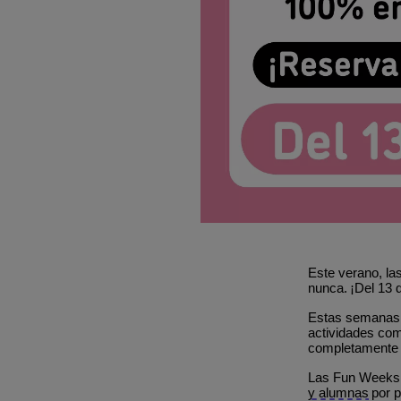
Este verano, l
nunca.
¡
Del 13 
Estas semanas 
actividades co
completamente 
Las Fun Weeks 
y alumnas
por p