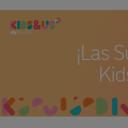
¡Las 
Kid