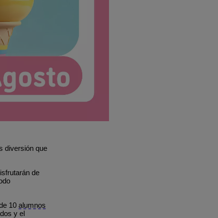
 diversión que
isfrutarán de
odo
de 10
alumnos
dos y el