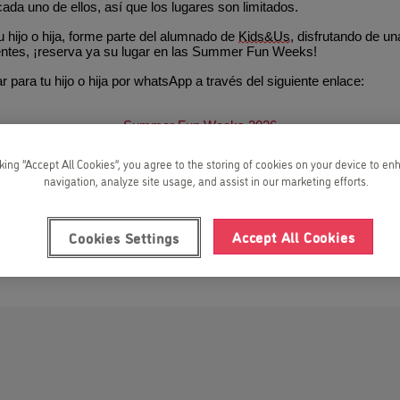
cada uno de ellos, así que los lugares son limitados.
u hijo o hija, forme parte del alumnado de
Kids&Us
, disfrutando de u
entes, ¡reserva ya su lugar en las Summer Fun Weeks!
 para tu hijo o hija por whatsApp a través del siguiente enlace:
Summer Fun Weeks 2026
nto!
cking “Accept All Cookies”, you agree to the storing of cookies on your device to en
navigation, analyze site usage, and assist in our marketing efforts.
Accept All Cookies
Cookies Settings