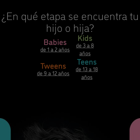
¿En qué etapa se encuentra tu
hijo o hija?
Kids
Babies
de 3 a 8
de 1 a 2 años
años
Teens
Tweens
de 13 a 18
de 9 a 12 años
años