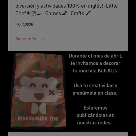
diversión y actividades 100% en inglés! -Little
Chef👩🏻‍🍳 -Games 🎳 -Crafts 🖍️
23/04/2026
Saber más